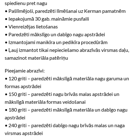
spiedienu pret nagu
• Pašlīmējoši, paredzēti līmēšanai uz Kerman pamatnēm
• Iepakojumā 30 gab. maināmie pusfaili
• Vienreizējas lietošanas
• Paredzēti mākslīgo un dabīgo nagu apstrādei
• Izmantojami manikīra un pedikīra procedūrām
• Ļauj izmantot tikai nepieciešamo abrazīvās virsmas daļu,
samazinot materiāla patēriņu
Pieejamie abrazīvi:
• 120 griti – paredzēti mākslīgā materiāla nagu garuma un
formas apstrādei
• 150 griti – paredzēti nagu brīvās malas apstrādei un
mākslīgā materiāla formas veidošanai
• 180 griti – paredzēti mākslīgā materiāla un dabīgo nagu
apstrādei
• 240 griti – paredzēti dabīgo nagu brīvās malas un naga
virsmas apstrādei