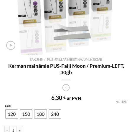
SĀKUMS
/
PUS -FAILI AR MĪKSTINĀJUMU/30GAB
Kerman maināmie PUS-Faili Moon / Premium-LEFT,
30gb
6,30
€
ar PVN
NOTĪRĪT
Griti
120
150
180
240
Kerman maināmie PUS-Faili Moon / Premium-LEFT, 30gb daudzums