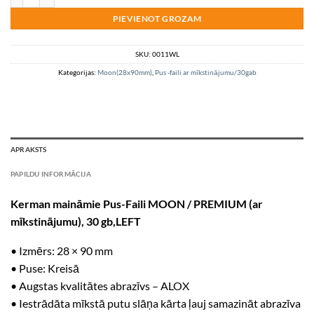
PIEVIENOT GROZAM
SKU:
0011WL
Kategorijas:
Moon(28x90mm)
,
Pus -faili ar mīkstinājumu/30gab
APRAKSTS
PAPILDU INFORMĀCIJA
Kerman maināmie Pus-Faili MOON / PREMIUM (ar
mīkstinājumu), 30 gb,LEFT
• Izmērs: 28 × 90 mm
• Puse: Kreisā
• Augstas kvalitātes abrazīvs – ALOX
• Iestrādāta mīkstā putu slāņa kārta ļauj samazināt abrazīva