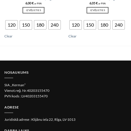
6,00
€
6,05
€
ar PVN
ar PVN
IZVĒLIETIES
IZVĒLIETIES
This
This
product
product
120
150
180
240
120
150
180
240
has
has
multiple
multiple
variants.
variants.
Clear
Clear
The
The
options
options
may
may
be
be
chosen
chosen
on
on
the
the
product
product
NOSAUKUMS
page
page
SIA ,,Kerman”
Vienot.reģ. Nr.40203155470
PVN kods : LV40203155470
ADRESE
Juridiskā adrese : Klijānu iela 22, Rīga, LV-1013
DARBA LAIKS