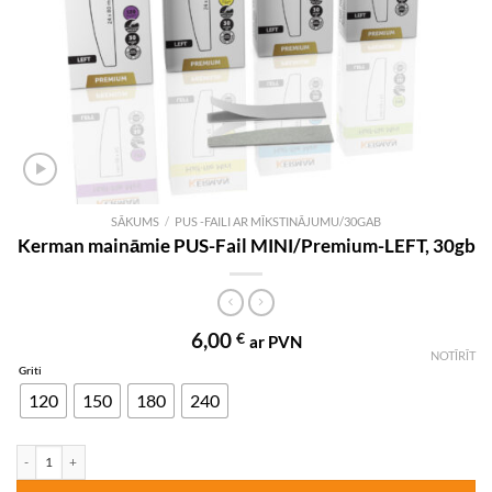
SĀKUMS
/
PUS -FAILI AR MĪKSTINĀJUMU/30GAB
Kerman maināmie PUS-Fail MINI/Premium-LEFT, 30gb
6,00
€
ar PVN
NOTĪRĪT
Griti
120
150
180
240
Kerman maināmie PUS-Fail MINI/Premium-LEFT, 30gb daudzums