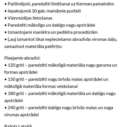
• Pašlīmējoši, paredzēti līmēšanai uz Kerman pamatnēm
• Iepakojumā 30 gab. maināmie pusfaili
• Vienreizējas lietošanas
• Paredzēti mākslīgo un dabīgo nagu apstrādei
• Izmantojami manikīra un pedikīra procedūrām
• Ļauj izmantot tikai nepieciešamo abrazīvās virsmas daļu,
samazinot materiāla patēriņu
Pieejamie abrazīvi:
• 120 griti – paredzēti mākslīgā materiāla nagu garuma un
formas apstrādei
• 150 griti – paredzēti nagu brīvās malas apstrādei un
mākslīgā materiāla formas veidošanai
• 180 griti – paredzēti mākslīgā materiāla un dabīgo nagu
apstrādei
• 240 griti – paredzēti dabīgo nagu brīvās malas un naga
virsmas apstrādei
Ražots Latvijā