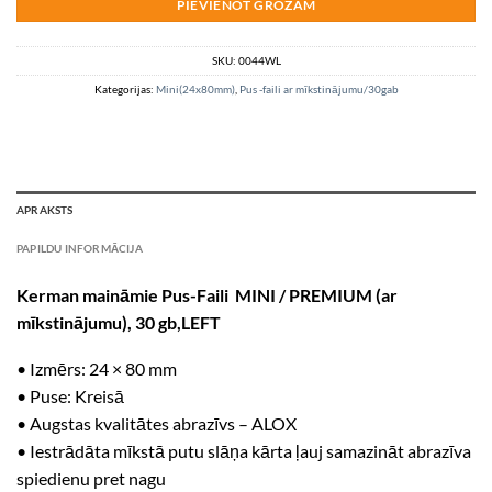
PIEVIENOT GROZAM
SKU:
0044WL
Kategorijas:
Mini(24x80mm)
,
Pus -faili ar mīkstinājumu/30gab
APRAKSTS
PAPILDU INFORMĀCIJA
Kerman maināmie Pus-Faili MINI / PREMIUM (ar
mīkstinājumu), 30 gb,LEFT
• Izmērs: 24 × 80 mm
• Puse: Kreisā
• Augstas kvalitātes abrazīvs – ALOX
• Iestrādāta mīkstā putu slāņa kārta ļauj samazināt abrazīva
spiedienu pret nagu