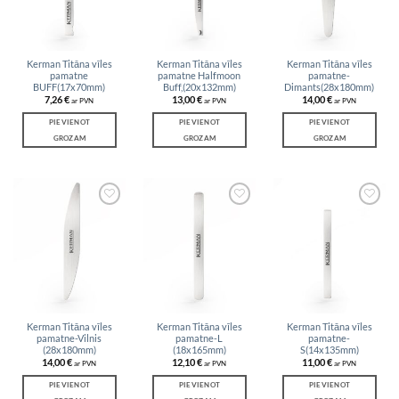
Kerman Titāna vīles
Kerman Titāna vīles
Kerman Titāna vīles
pamatne
pamatne Halfmoon
pamatne-
BUFF(17x70mm)
Buff,(20x132mm)
Dimants(28x180mm)
7,26
€
13,00
€
14,00
€
ar PVN
ar PVN
ar PVN
PIEVIENOT
PIEVIENOT
PIEVIENOT
GROZAM
GROZAM
GROZAM
Add to
Add to
Add to
wishlist
wishlist
wishlist
Kerman Titāna vīles
Kerman Titāna vīles
Kerman Titāna vīles
pamatne-Vilnis
pamatne-L
pamatne-
(28x180mm)
(18x165mm)
S(14x135mm)
14,00
€
12,10
€
11,00
€
ar PVN
ar PVN
ar PVN
PIEVIENOT
PIEVIENOT
PIEVIENOT