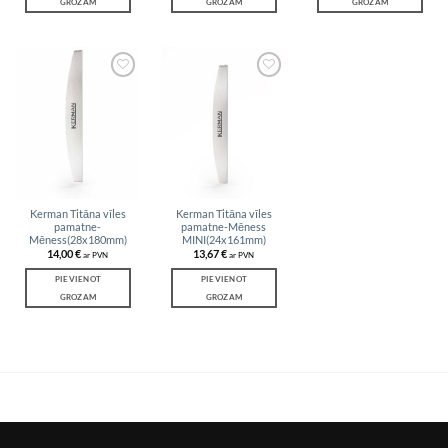
GROZAM
GROZAM
GROZAM
Add to
Add to
wishlist
wishlist
Kerman Titāna vīles
Kerman Titāna vīles
pamatne-
pamatne-Mēness
Mēness(28x180mm)
MINI(24x161mm)
14,00
€
13,67
€
ar PVN
ar PVN
PIEVIENOT
PIEVIENOT
GROZAM
GROZAM