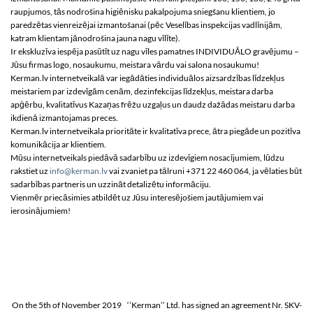
raupjumos, tās nodrošina higiēnisku pakalpojuma sniegšanu klientiem, jo
paredzētas vienreizējai izmantošanai (pēc Veselības inspekcijas vadlīnijām,
katram klientam jānodrošina jauna nagu vīlīte).
Ir ekskluzīva iespēja pasūtīt uz nagu vīles pamatnes INDIVIDUĀLO gravējumu –
Jūsu firmas logo, nosaukumu, meistara vārdu vai salona nosaukumu!
Kerman.lv internetveikalā var iegādāties individuālos aizsardzības līdzekļus
meistariem par izdevīgām cenām, dezinfekcijas līdzekļus, meistara darba
apģērbu, kvalitatīvus Kazaņas frēžu uzgaļus un daudz dažādas meistaru darba
ikdienā izmantojamas preces.
Kerman.lv internetveikala prioritāte ir kvalitatīva prece, ātra piegāde un pozitīva
komunikācija ar klientiem.
Mūsu internetveikals piedāvā sadarbību uz izdevīgiem nosacījumiem, lūdzu
rakstiet uz
info@kerman.lv
vai zvaniet pa tālruni +371 22 460 064, ja vēlaties būt
sadarbības partneris un uzzināt detalizētu informāciju.
Vienmēr priecāsimies atbildēt uz Jūsu interesējošiem jautājumiem vai
ierosinājumiem!
On the 5th of November 2019 ‘’Kerman’’ Ltd. has signed an agreement Nr. SKV-