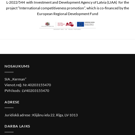
L-2022/544 with Investment and Development Agency of Latvia (LIAA) for the
project “International competitiveness promotion”, which is co-financed by the
European Regional Development Fund
NOSAUKUMS
SIA ,,Kerman”
Vienot.reģ. Nr.40203155470
PVN kods : LV40203155470
ADRESE
Juridiskā adrese : Klijānu iela 22, Rīga, LV-1013
DARBA LAIKS