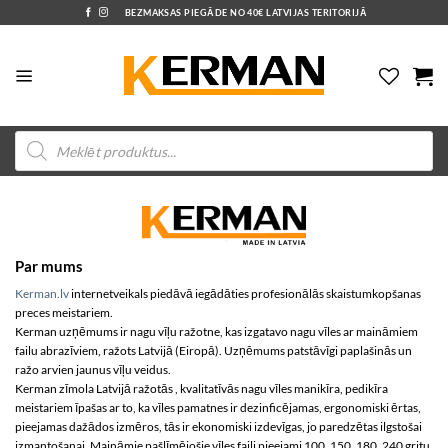
Skip
BEZMAKSAS PIEGĀDE NO 40€ LATVIJAS TERITORIJĀ
to
content
Products
search
Par mums
Kerman.lv
internetveikals piedāvā iegādāties profesionālās skaistumkopšanas
preces meistariem.
Kerman uzņēmums ir nagu vīļu ražotne, kas izgatavo nagu vīles ar maināmiem
failu abrazīviem, ražots Latvijā (Eiropā). Uzņēmums patstāvīgi paplašinās un
ražo arvien jaunus vīļu veidus.
Kerman zīmola Latvijā ražotās , kvalitatīvās nagu vīles manikīra, pedikīra
meistariem īpašas ar to, ka vīles pamatnes ir dezinficējamas, ergonomiski ērtas,
pieejamas dažādos izmēros, tās ir ekonomiski izdevīgas, jo paredzētas ilgstošai
izmantošanai. Maināmie pašlīmējošie vīles faili pieejami 100, 150, 180, 240 gritu