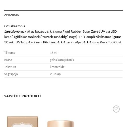
APRAKSTS
Gēllakas tonis.
Lietošana:
uzklāt uz bāzes pārklājuma Fluid Rubber Base. Žāvēt UV vai LED
lampā (gēllakas toni neklāt uzreiz uz dabīgā naga). LED lampā žāvēšanas ilgums
30 sek. UV lampā – 2 min. Pēc tam pārklāt ar virsējo pārklājumu Rock Top Coat.
Tilpums
15 ml
Krāsa
gaišs koraļļu tonis
Tekstūra
krēmveida
Segtspēja
2-3 slāņi
SAISTĪTIE PRODUKTI
Add to