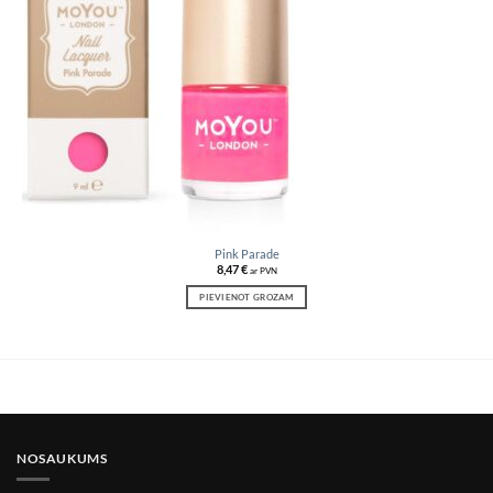
wishlist
Pink Parade
8,47
€
ar PVN
PIEVIENOT GROZAM
NOSAUKUMS