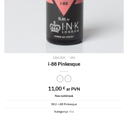
SĀKUMS
/
VISI
i-88 Pinkesque
11,00
€
ar PVN
Nav noliktavā
SKU:
i-88 Pinkesque
Kategorija:
Visi