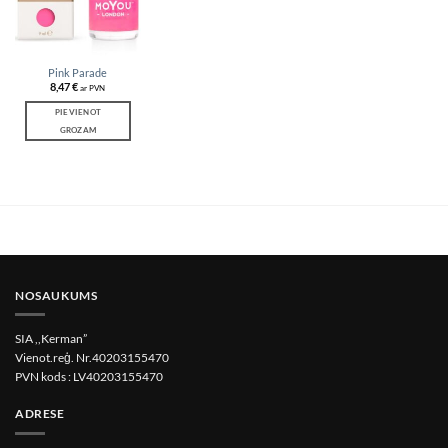
Pink Parade
8,47
€
ar PVN
PIEVIENOT
GROZAM
NOSAUKUMS
SIA ,,Kerman”
Vienot.reģ. Nr.40203155470
PVN kods : LV40203155470
ADRESE