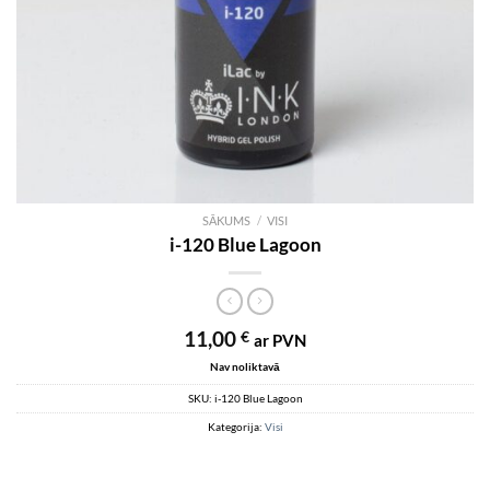
SĀKUMS
/
VISI
i-120 Blue Lagoon
11,00
€
ar PVN
Nav noliktavā
SKU:
i-120 Blue Lagoon
Kategorija:
Visi