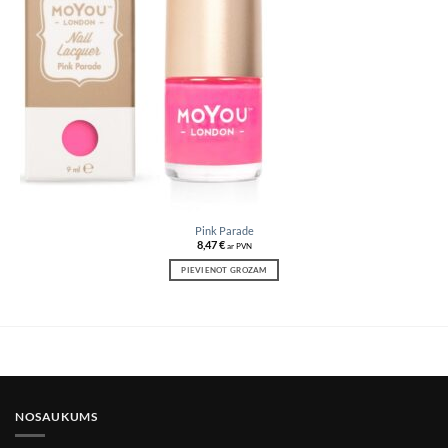
wishlist
Pink Parade
8,47
€
ar PVN
PIEVIENOT GROZAM
NOSAUKUMS