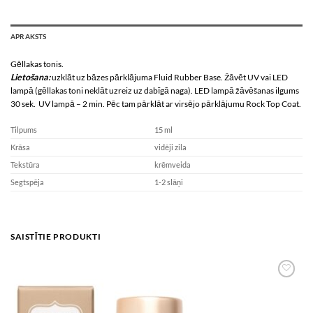
APRAKSTS
Gēllakas tonis.
Lietošana:
uzklāt uz bāzes pārklājuma Fluid Rubber Base. Žāvēt UV vai LED
lampā (gēllakas toni neklāt uzreiz uz dabīgā naga). LED lampā žāvēšanas ilgums
30 sek. UV lampā – 2 min. Pēc tam pārklāt ar virsējo pārklājumu Rock Top Coat.
Tilpums
15 ml
Krāsa
vidēji zila
Tekstūra
krēmveida
Segtspēja
1-2 slāņi
SAISTĪTIE PRODUKTI
Add to