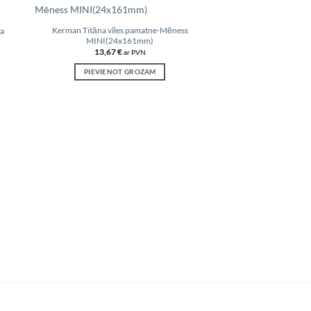
Kerman Titāna vīles pamatne-Mēness
la
MINI(24x161mm)
 to
Add to
13,67
€
ar PVN
list
wishlist
PIEVIENOT GROZAM
Vīles pamatne Mēness 
2,78
€
a
PIEVIENOT