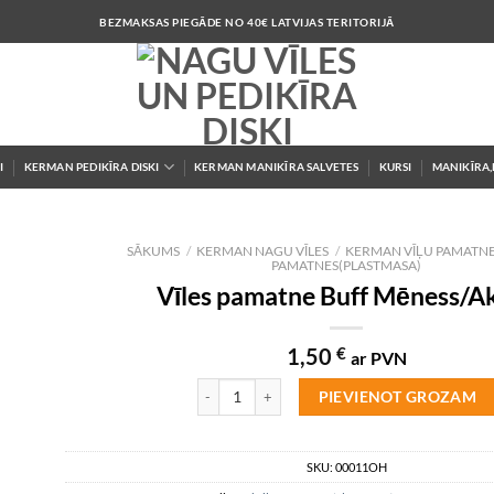
BEZMAKSAS PIEGĀDE NO 40€ LATVIJAS TERITORIJĀ
I
KERMAN PEDIKĪRA DISKI
KERMAN MANIKĪRA SALVETES
KURSI
MANIKĪRA,
SĀKUMS
/
KERMAN NAGU VĪLES
/
KERMAN VĪĻU PAMATN
PAMATNES(PLASTMASA)
Vīles pamatne Buff Mēness/Ak
 to
1,50
€
ar PVN
ist
Vīles pamatne Buff Mēness/Akrila daudzums
PIEVIENOT GROZAM
SKU:
00011OH