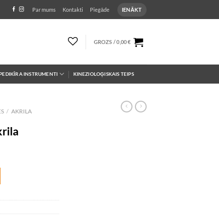
IENĀKT
Par mums
Kontakti
Piegāde
GROZS /
0,00
€
PEDIKĪRA INSTRUMENTI
KINEZIOLOĢISKAIS TEIPS
ES
/
AKRILA
rila