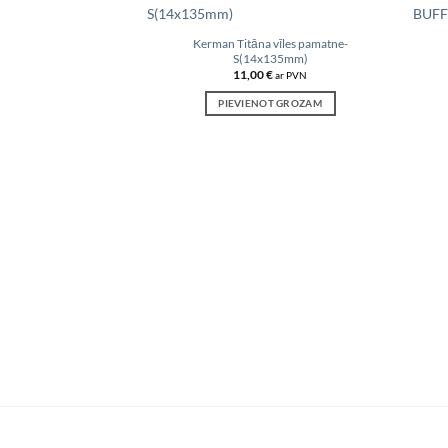
Kerman Titāna vīles pamatne-
S(14x135mm)
Add to
11,00
€
ar PVN
wishlist
PIEVIENOT GROZAM