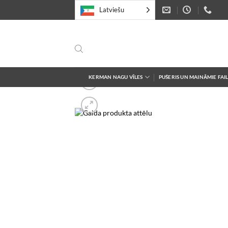
Skip
Latviešu
to
content
KERMAN NAGU VĪLES
PUŠERIS UN MAINĀMIE FAIL
Add
wishl