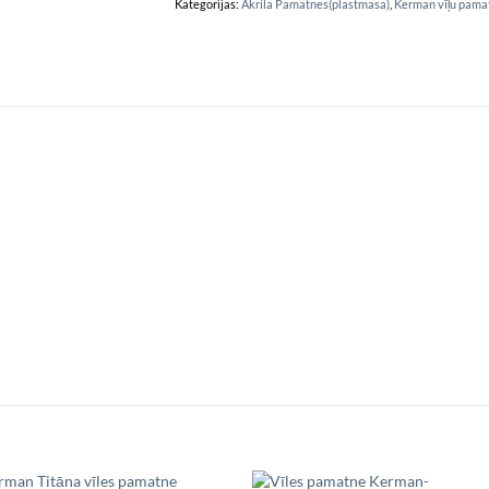
Kategorijas:
Akrila Pamatnes(plastmasa)
,
Kerman vīļu pama