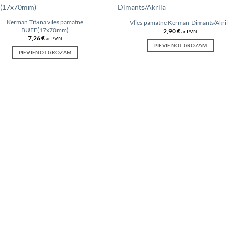
Kerman Titāna vīles pamatne
Vīles pamatne Kerman-Dimants/Akri
BUFF(17x70mm)
2,90
€
ar PVN
Add to
Add
7,26
€
ar PVN
wishlist
wish
PIEVIENOT GROZAM
PIEVIENOT GROZAM