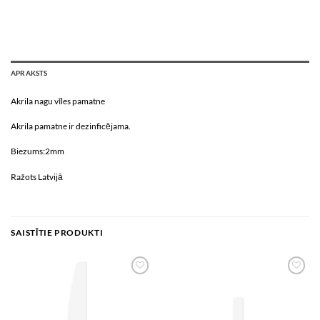
APRAKSTS
Akrila nagu vīles pamatne
Akrila pamatne ir dezinficējama.
Biezums:2mm
Ražots Latvijā
SAISTĪTIE PRODUKTI
Add to
Add to
wishlist
wishlist