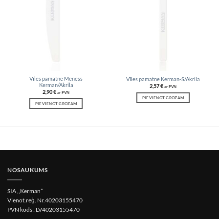
Vīles pamatne Mēness
Vīles pamatne Kerman-S/Akrila
Kerman/Akrila
2,57
€
ar PVN
2,90
€
ar PVN
PIEVIENOT GROZAM
PIEVIENOT GROZAM
NOSAUKUMS
SIA ,,Kerman”
Vienot.reģ. Nr.40203155470
PVN kods : LV40203155470