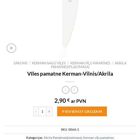
SĀKUMS
/
KERMAN NAGU VĪLES
/
KERMAN VĪĻU PAMATNES
/
AKRILA
PAMATNES(PLASTMASA)
Vīles pamatne Kerman-Vilnis/Akrila
2,90
€
ar PVN
Vīles pamatne Kerman-Vilnis/Akrila daudzums
PIEVIENOT GROZAM
SKU:
006A-1
Kategorijas:
Akrila Pamatnes(plastmasa)
,
Kerman vīļu pamatnes