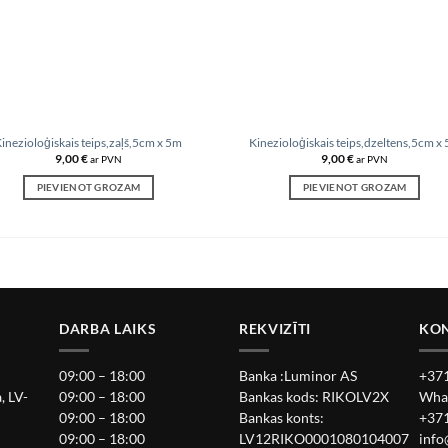
inezioloģiskais teips,zaļš,5cm x 5m
Kinezioloģiskais teips,dzeltens,5cm x
9,00
€
9,00
€
ar PVN
ar PVN
PIEVIENOT GROZAM
PIEVIENOT GROZAM
DARBA LAIKS
REKVIZĪTI
KON
09:00 – 18:00
Banka :Luminor AS
+371
, LV-
09:00 – 18:00
Bankas kods: RIKOLV2X
Wha
09:00 – 18:00
Bankas konts:
+371
09:00 – 18:00
LV12RIKO0001080104007
info