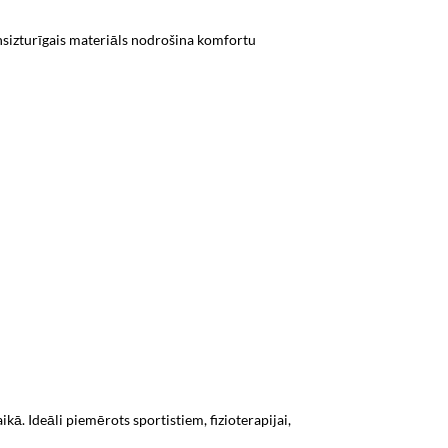
densizturīgais materiāls nodrošina komfortu
kā. Ideāli piemērots sportistiem, fizioterapijai,