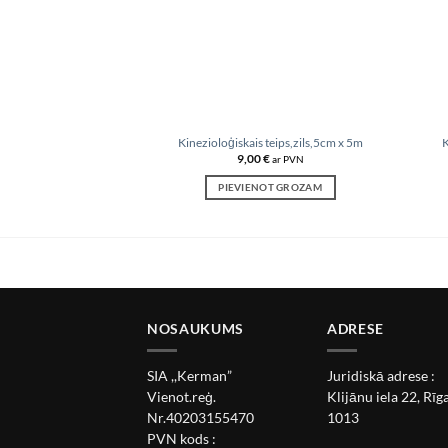
Kinezioloģiskais teips,zils,5cm x 5m
K
9,00
€
ar PVN
PIEVIENOT GROZAM
NOSAUKUMS
ADRESE
SIA ,,Kerman”
Juridiskā adrese :
Vienot.reģ.
Klijānu iela 22, Rīga
Nr.40203155470
1013
PVN kods :