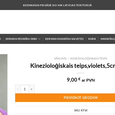
BEZMAKSAS PIEGĀDE NO 40€ LATVIJAS TERITORIJĀ
I
KERMAN PEDIKĪRA DISKI
KERMAN MANIKĪRA SALVETES
KURSI
MANIKĪRA,
SĀKUMS
/
KINEZIOLOĢISKAIS TEIPS
Kinezioloģiskais teips,violets,5
 to
9,00
€
ar PVN
ist
Kinezioloģiskais teips,violets,5cm x 5m daudzums
PIEVIENOT GROZAM
SKU:
KT-VI