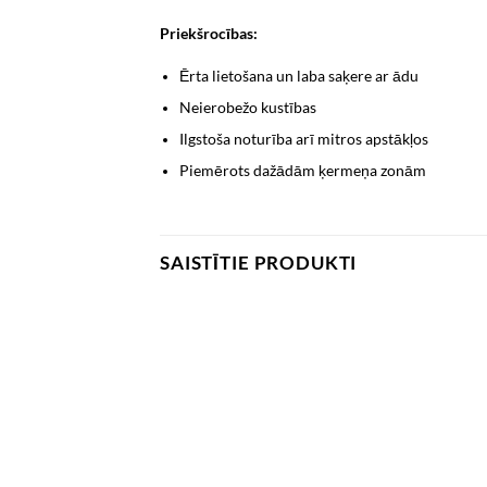
Priekšrocības:
Ērta lietošana un laba saķere ar ādu
Neierobežo kustības
Ilgstoša noturība arī mitros apstākļos
Piemērots dažādām ķermeņa zonām
SAISTĪTIE PRODUKTI
Add to
wishlist