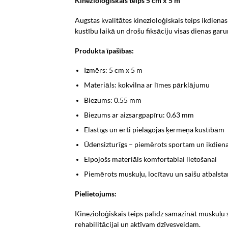
Kinezioloģiskais teips 5 cm x 5 m
Augstas kvalitātes kinezioloģiskais teips ikdiena
kustību laikā un drošu fiksāciju visas dienas gar
Produkta īpašības:
Izmērs: 5 cm x 5 m
Materiāls: kokvilna ar līmes pārklājumu
Biezums: 0.55 mm
Biezums ar aizsargpapīru: 0.63 mm
Elastīgs un ērti pielāgojas ķermeņa kustībām
Ūdensizturīgs – piemērots sportam un ikdiena
Elpojošs materiāls komfortablai lietošanai
Piemērots muskuļu, locītavu un saišu atbalst
Pielietojums:
Kinezioloģiskais teips palīdz samazināt muskuļu sa
rehabilitācijai un aktīvam dzīvesveidam.