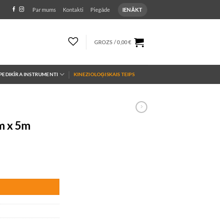
IENĀKT
Par mums
Kontakti
Piegāde
GROZS /
0,00
€
PEDIKĪRA INSTRUMENTI
KINEZIOLOĢISKAIS TEIPS
cm x 5m