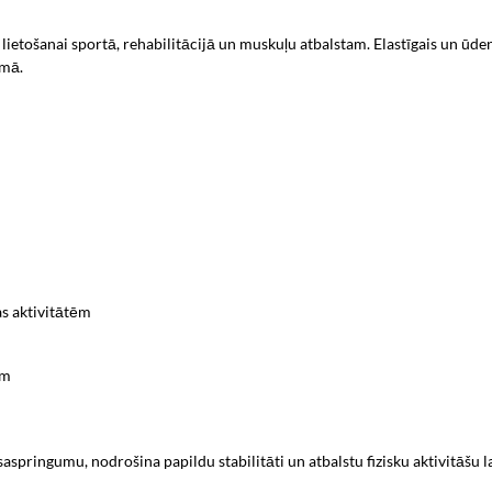
s lietošanai sportā, rehabilitācijā un muskuļu atbalstam. Elastīgais un ū
umā.
s aktivitātēm
am
springumu, nodrošina papildu stabilitāti un atbalstu fizisku aktivitāšu lai