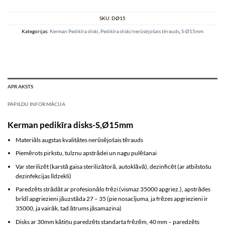
SKU:
DØ15
Kategorijas:
Kerman Pedikīra diski
,
Pedikīra diski/nerūsējošais tērauds
,
S-Ø15mm
APRAKSTS
PAPILDU INFORMĀCIJA
Kerman pedikīra disks-S,Ø15mm
Materiāls augstas kvalitātes nerūsējošais tērauds
Piemērots pirkstu, tulznu apstrādei un nagu pulēšanai
Var sterilizēt (karstā gaisa sterilizātorā, autoklāvā), dezinficēt (ar atbilstošu
dezinfekcijas līdzekli)
Paredzēts strādāt ar profesionālo frēzi (vismaz 35000 apgriez.), apstrādes
brīdī apgriezieni jāuzstāda 27 – 35 (pie nosacījuma, ja frēzes apgriezieni ir
35000, ja vairāk, tad ātrums jāsamazina)
Disks ar 30mm kātiņu paredzēts standarta frēzēm, 40 mm – paredzēts