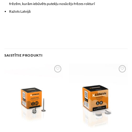
frēzēm, kurām iebūvēts putekļu nosūcējs frēzes rokturī
Ražots Latvijā
SAISTĪTIE PRODUKTI
Add to
Add to
wishlist
wishlist