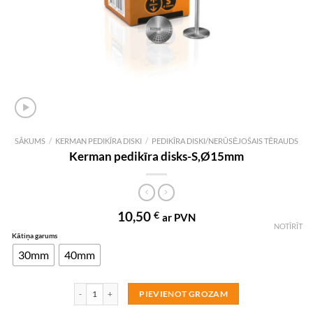
SĀKUMS
/
KERMAN PEDIKĪRA DISKI
/
PEDIKĪRA DISKI/NERŪSĒJOŠAIS TĒRAUDS
Kerman pedikīra disks-S,Ø15mm
10,50
€
ar PVN
NOTĪRĪT
Kātiņa garums
30mm
40mm
Kerman pedikīra disks-S,Ø15mm daudzums
PIEVIENOT GROZAM