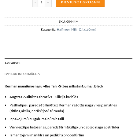
PIEVIENOT GROZAM
SKU:
00444M
Kategorija:
Halfmoon MINI (24x160mm)
APRAKSTS
PAPILDU INFORMĀCIJA
Kerman maināmie nagu vīles faili -S (bez mīkstinājuma), Black
Augstas kvalitātes abrazīvs – Silīcija karbīds
Pašlīmējoši, paredzēti līmēt uz Kerman ražotās nagu vīles pamatnes
(titāna,akrila, nerūsējošā tērauda)
Iepakojumā 50 gab. maināmie faili
Vienreizējas lietošanas, paredzēti mākslīgo un dabīgo nagu apstrādei
Izmantojami manikīra un pedikīra procedūrām