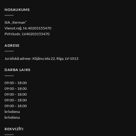
the
product
NOSAUKUMS
page
SIA ,,Kerman”
Vienot.reģ. Nr.40203155470
PVN kods : LV40203155470
ADRESE
Juridiskā adrese : Klijānu iela 22, Rīga, LV-1013
DARBA LAIKS
09:00 – 18:00
09:00 – 18:00
09:00 – 18:00
09:00 – 18:00
09:00 – 18:00
brīvdiena
brīvdiena
REKVIZĪTI