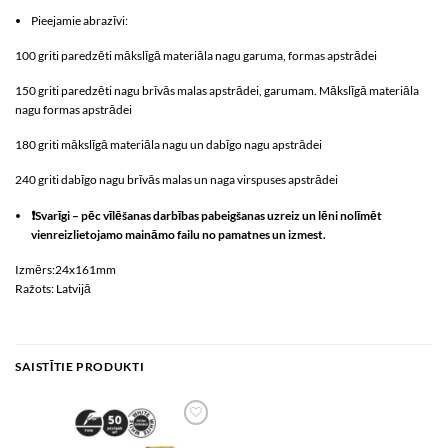
Pieejamie abrazīvi:
100 griti paredzēti mākslīgā materiāla nagu garuma, formas apstrādei
150 griti paredzēti nagu brīvās malas apstrādei, garumam. Mākslīgā materiāla
nagu formas apstrādei
180 griti mākslīgā materiāla nagu un dabīgo nagu apstrādei
240 griti dabīgo nagu brīvās malas un naga virspuses apstrādei
❗
Svarīgi – pēc vīlēšanas darbības pabeigšanas
uzreiz
un lēni nolīmēt
vienreizlietojamo maināmo failu no pamatnes un izmest.
Izmērs:24x161mm
Ražots: Latvijā
SAISTĪTIE PRODUKTI