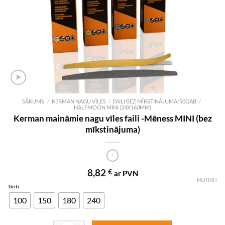
SĀKUMS
/
KERMAN NAGU VĪLES
/
FAILI BEZ MĪKSTINĀJUMA/50GAB
/
HALFMOON MINI (24X160MM)
Kerman maināmie nagu vīles faili -Mēness MINI (bez
mīkstinājuma)
8,82
€
ar PVN
NOTĪRĪT
Griti
100
150
180
240
Kerman maināmie nagu vīles faili -Mēness MINI (bez mīkstinājuma) d