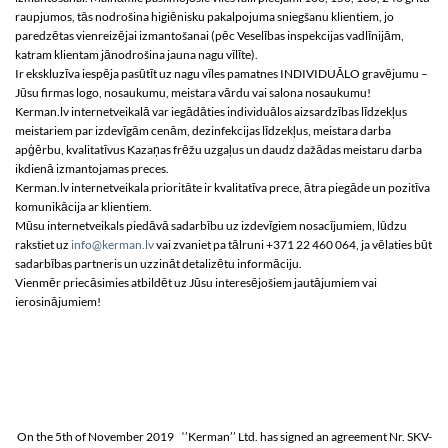
raupjumos, tās nodrošina higiēnisku pakalpojuma sniegšanu klientiem, jo
paredzētas vienreizējai izmantošanai (pēc Veselības inspekcijas vadlīnijām,
katram klientam jānodrošina jauna nagu vīlīte).
Ir ekskluzīva iespēja pasūtīt uz nagu vīles pamatnes INDIVIDUĀLO gravējumu –
Jūsu firmas logo, nosaukumu, meistara vārdu vai salona nosaukumu!
Kerman.lv internetveikalā var iegādāties individuālos aizsardzības līdzekļus
meistariem par izdevīgām cenām, dezinfekcijas līdzekļus, meistara darba
apģērbu, kvalitatīvus Kazaņas frēžu uzgaļus un daudz dažādas meistaru darba
ikdienā izmantojamas preces.
Kerman.lv internetveikala prioritāte ir kvalitatīva prece, ātra piegāde un pozitīva
komunikācija ar klientiem.
Mūsu internetveikals piedāvā sadarbību uz izdevīgiem nosacījumiem, lūdzu
rakstiet uz
info@kerman.lv
vai zvaniet pa tālruni +371 22 460 064, ja vēlaties būt
sadarbības partneris un uzzināt detalizētu informāciju.
Vienmēr priecāsimies atbildēt uz Jūsu interesējošiem jautājumiem vai
ierosinājumiem!
On the 5th of November 2019 ‘’Kerman’’ Ltd. has signed an agreement Nr. SKV-