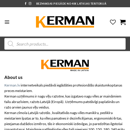
Skip
BEZMAKSAS PIEGĀDE NO 40€ LATVIJAS TERITORIJĀ
to
the
content
Products
search
About us
Kerman.lv
internetveikals piedāvā iegādāties profesionālās skaistumkopšanas
preces meistariem.
Kerman uzņēmums ir nagu vīļu ražotne, kas izgatavo nagu vīles ar maināmiem
failu abrazīviem, ražots Latvijā (Eiropā). Uzņēmums patstāvīgi paplašinās un
ražo arvien jaunus vīļu veidus.
Kerman zīmola Latvijā ražotās , kvalitatīvās nagu vīles manikīra, pedikīra
meistariem īpašas ar to, ka vīles pamatnes ir dezinficējamas, ergonomiski ērtas,
pieejamas dažādos izmēros, tās ir ekonomiski izdevīgas, jo paredzētas ilgstošai
izmantošanai. Maināmie pašlīmējošie vīles faili pieejami 100, 150, 180, 240 gritu