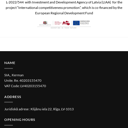
L-2022/544 with Investment and Development Agency of Latvia (LIAA) for the
project “International competitiveness promotion”, which is co-financed by the
European Regional Development Fund
NAME
SIA,, Kerman
Unite. Re. 40203155470
VAT Code: LV40203155470
ADDRESS
Juridiskā adrese : Klijānu iela 22, Rīga, LV-1013
OPENING HOURS