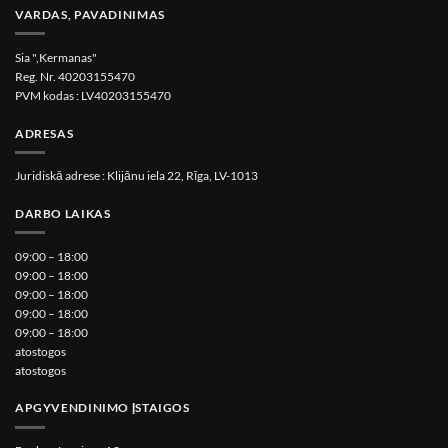
VARDAS, PAVADINIMAS
Sia ",Kermanas"
Reg. Nr. 40203155470
PVM kodas : LV40203155470
ADRESAS
Juridiskā adrese : Klijānu iela 22, Rīga, LV-1013
DARBO LAIKAS
09:00 – 18:00
09:00 – 18:00
09:00 – 18:00
09:00 – 18:00
09:00 – 18:00
atostogos
atostogos
APGYVENDINIMO ĮSTAIGOS