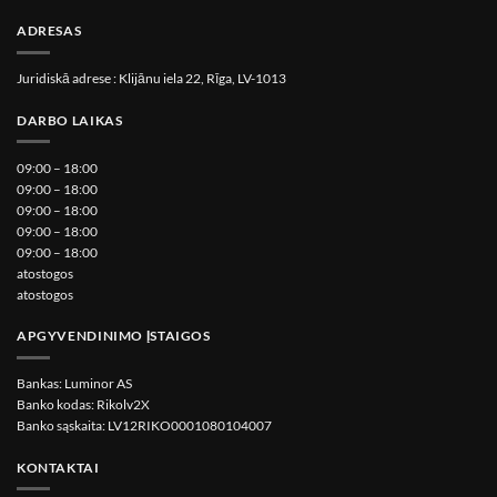
ADRESAS
Juridiskā adrese : Klijānu iela 22, Rīga, LV-1013
DARBO LAIKAS
09:00 – 18:00
09:00 – 18:00
09:00 – 18:00
09:00 – 18:00
09:00 – 18:00
atostogos
atostogos
APGYVENDINIMO ĮSTAIGOS
Bankas: Luminor AS
Banko kodas: Rikolv2X
Banko sąskaita: LV12RIKO0001080104007
KONTAKTAI