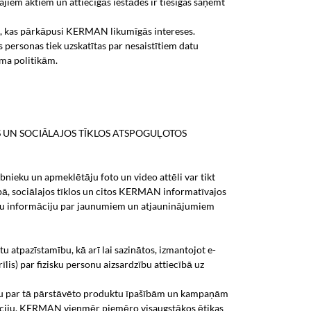
ajiem aktiem un attiecīgās iestādes ir tiesīgas saņemt
onu, kas pārkāpusi KERMAN likumīgās intereses.
 personas tiek uzskatītas par nesaistītiem datu
ma politikām.
S UN SOCIĀLAJOS TĪKLOS ATSPOGUĻOTOS
bnieku un apmeklētāju foto un video attēli var tikt
pā, sociālajos tīklos un citos KERMAN informatīvajos
egtu informāciju par jaunumiem un atjauninājumiem
atpazīstamību, kā arī lai sazinātos, izmantojot e-
is) par fizisku personu aizsardzību attiecībā uz
iju par tā pārstāvēto produktu īpašībām un kampaņām
rmāciju, KERMAN vienmēr piemēro visaugstākos ētikas