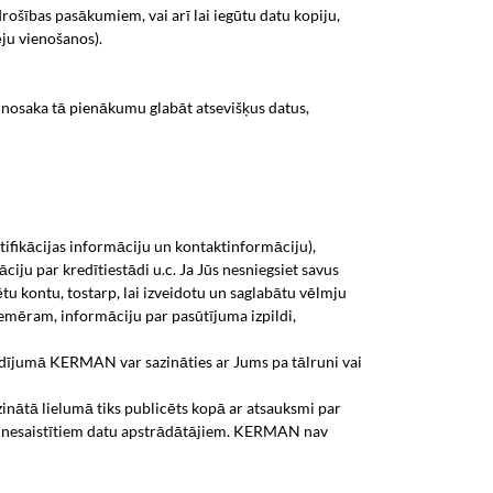
ošības pasākumiem, vai arī lai iegūtu datu kopiju,
ju vienošanos).
 nosaka tā pienākumu glabāt atsevišķus datus,
ifikācijas informāciju un kontaktinformāciju),
ju par kredītiestādi u.c. Ja Jūs nesniegsiet savus
ētu kontu, tostarp, lai izveidotu un saglabātu vēlmju
piemēram, informāciju par pasūtījuma izpildi,
adījumā KERMAN var sazināties ar Jums pa tālruni vai
azinātā lielumā tiks publicēts kopā ar atsauksmi par
ar nesaistītiem datu apstrādātājiem. KERMAN nav