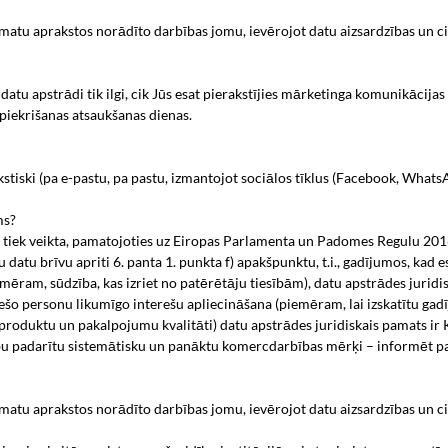
u aprakstos norādīto darbības jomu, ievērojot datu aizsardzības un cit
 apstrādi tik ilgi, cik Jūs esat pierakstījies mārketinga komunikācijas
iekrišanas atsaukšanas dienas.
iski (pa e-pastu, pa pastu, izmantojot sociālos tīklus (Facebook, WhatsAp
ms?
 tiek veikta, pamatojoties uz Eiropas Parlamenta un Padomes Regulu 2016/
datu brīvu apriti 6. panta 1. punkta f) apakšpunktu, t.i., gadījumos, kad e
am, sūdzība, kas izriet no patērētāju tiesībām), datu apstrādes juridi
šo personu likumīgo interešu apliecināšana (piemēram, lai izskatītu gadī
produktu un pakalpojumu kvalitāti) datu apstrādes juridiskais pamats 
bu padarītu sistemātisku un panāktu komercdarbības mērķi – informēt p
u aprakstos norādīto darbības jomu, ievērojot datu aizsardzības un cit