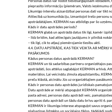
Personas datus var nodot tiesībsargājošām iestādēm, tie
pieprasīto informāciju (piemēram, Valsts ieņēmumu di
Likumīgo interešu aizsardzībai personas dati var tikt 
Attiecībā uz komunikāciju, izmantojot trešo personu sn
apstrādātājiem. KERMAN nav atbildīgs par šo uzņēmum
Kāds ir datu apstrādes periods?
KERMAN glabā un apstrādā datus tik ilgi, kamēr izpild
– līdz brīdim, kad attiecīgais jautājums ir pilnībā nokā
– tik ilgi, cik to atļauj piemērojamie tiesību akti.
4.4. DATU APSTRĀDE, KAS TIEK VEIKTA AR MĒRĶ
PASĀKUMOS
Kādus personas datus apstrādā KERMAN?
KERMAN un tā sadarbības partneru organizētajos pasākum
apstrādāti, šos attēlus saglabājot KERMAN arhīvā. Att
materiālos. Lai veicinātu zīmola atpazīstamību, KERM
preču klāstā, aicinātu Jūs uz organizētajiem pasākum
Kāds ir personas datu apstrādes juridiskais pamatoju
Datu apstrāde ar mērķi atspoguļot KERMAN organizētos 
pasta adresi, personas datu apstrādi veic, pamatojotie
personas datu apstrādi un šādu datu brīvu apriti 6. pan
KERMAN ir likumīga interese atspoguļot savus organi
plašsaziņas līdzekļos un sociālajos tīklos, tādējādi 