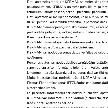
Datu apstrādes mērķis ir KERMAN saimnieciskās darbī
pakalpojumiem, KERMAN un trešo pušu likumīgo intereš
zaudējumu atlīdzināšana, parādu piedziņa), produktu 
Datu apstrāde ar mērķi nodrošināt, ka KERMAN saimnie
fizisku personu aizsardzību attiecībā uz personas datu ap
KERMAN piemērojamo juridisko pienākumu, kā arī no
pārbaudītu gadījumus, kad saņemtas sūdzības par saņe
Kam ir piekļuve personas datiem?
KERMAN pilnvarotajiem darbiniekiem saskaņā ar to amat
KERMAN sadarbības partneru darbiniekiem.
KERMAN var nodot personas datus revīzijas pakalpoju
gadījumos.
Personas datus var nodot tiesības sargājošām iestādēm, 
saņemt pieprasīto informāciju (piemēram, Valsts ieņ
Likumīgo interešu aizsardzībai personas dati var tikt 
Mājas lapas darbības nodrošināšanai KERMAN sadarboja
Eiropas Ekonomikas zonas (EEZ). Šādos gadījumos dati t
aizsardzības līmeni.
Lai precizētu informāciju par individuāliem datu apst
KERMAN var informēt Jūs individuāli (piemēram, atsev
Kāds ir datu apstrādes periods?
KERMAN glabā un apstrādā datus tik ilgi, kamēr izpild