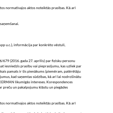
os normatīvajos aktos noteiktās prasības. Kā arī
 saņemšanai.
p u.c.), informācija par konkrēto vēstuli,
679 (2016. gada 27. aprīlis) par fizisku personu
sat iesniedzis prasību vai pieprasījumu, kas uzliek par
skais pamats ir šis pienākums (piemēram, patērētāju
jumus, kad saņemtas sūdzības, kā arī lai nodrošinātu
ir KERMAN likumīgās intereses. Korespondences
ar preču un pakalpojumu klāstu un piegādes
os normatīvajos aktos noteiktās prasības. Kā arī