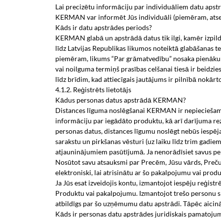
Lai precizētu informāciju par individuāliem datu apst
KERMAN var informēt Jūs individuāli (piemēram, atsev
Kāds ir datu apstrādes periods?
KERMAN glabā un apstrādā datus tik ilgi, kamēr izpild
līdz Latvijas Republikas likumos noteiktā glabāšanas
piemēram, likums “Par grāmatvedību” nosaka pienākum
vai noilguma termiņš prasības celšanai tiesā ir beidzi
līdz brīdim, kad attiecīgais jautājums ir pilnībā nokārt
4.1.2. Reģistrēts lietotājs
Kādus personas datus apstrādā KERMAN?
Distances līguma noslēgšanai KERMAN ir nepieciešams 
informāciju par iegādāto produktu, kā arī darījuma rez
personas datus, distances līgumu noslēgt nebūs iespējam
sarakstu un pirkšanas vēsturi (uz laiku līdz trim gadie
atjauninājumiem pasūtījumā. Ja nenorādīsiet savus per
Nosūtot savu atsauksmi par Precēm, Jūsu vārds, Preču
elektroniski, lai atrisinātu ar šo pakalpojumu vai prod
Ja Jūs esat izveidojis kontu, izmantojot iespēju reģist
Produktu vai pakalpojumu. Izmantojot trešo personu s
atbildīgs par šo uzņēmumu datu apstrādi. Tāpēc aicin
Kāds ir personas datu apstrādes juridiskais pamatoju