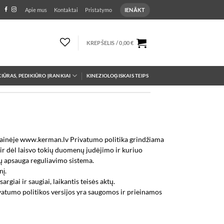
IENĀKT
Apie mus
Kontaktai
Pristatymo
KREPŠELIS /
0,00
€
IŪRAS, PEDIKIŪRO ĮRANKIAI
KINEZIOLOĢISKAIS TEIPS
etainėje www.kerman.lv Privatumo politika grindžiama
 dėl laisvo tokių duomenų judėjimo ir kuriuo
 apsauga reguliavimo sistema.
nį.
iai ir saugiai, laikantis teisės aktų.
ivatumo politikos versijos yra saugomos ir prieinamos