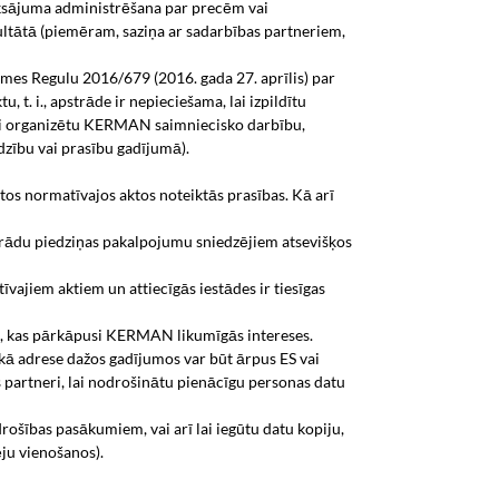
ksājuma administrēšana par precēm vai
ltātā (piemēram, saziņa ar sadarbības partneriem,
es Regulu 2016/679 (2016. gada 27. aprīlis) par
, t. i., apstrāde ir nepieciešama, lai izpildītu
i organizētu KERMAN saimniecisko darbību,
zību vai prasību gadījumā).
os normatīvajos aktos noteiktās prasības. Kā arī
rādu piedziņas pakalpojumu sniedzējiem atsevišķos
īvajiem aktiem un attiecīgās iestādes ir tiesīgas
onu, kas pārkāpusi KERMAN likumīgās intereses.
kā adrese dažos gadījumos var būt ārpus ES vai
s partneri, lai nodrošinātu pienācīgu personas datu
ošības pasākumiem, vai arī lai iegūtu datu kopiju,
ju vienošanos).