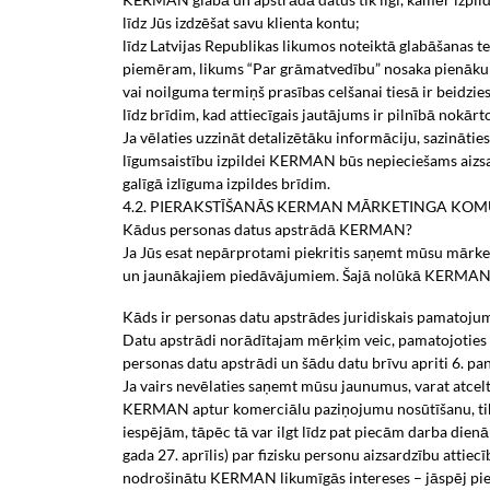
līdz Jūs izdzēšat savu klienta kontu;
līdz Latvijas Republikas likumos noteiktā glabāšanas
piemēram, likums “Par grāmatvedību” nosaka pienākum
vai noilguma termiņš prasības celšanai tiesā ir beidzi
līdz brīdim, kad attiecīgais jautājums ir pilnībā nokārt
Ja vēlaties uzzināt detalizētāku informāciju, sazināt
līgumsaistību izpildei KERMAN būs nepieciešams aizsargā
galīgā izlīguma izpildes brīdim.
4.2. PIERAKSTĪŠANĀS KERMAN MĀRKETINGA KOM
Kādus personas datus apstrādā KERMAN?
Ja Jūs esat nepārprotami piekritis saņemt mūsu mārk
un jaunākajiem piedāvājumiem. Šajā nolūkā KERMAN var
Kāds ir personas datu apstrādes juridiskais pamatoju
Datu apstrādi norādītajam mērķim veic, pamatojoties u
personas datu apstrādi un šādu datu brīvu apriti 6. pan
Ja vairs nevēlaties saņemt mūsu jaunumus, varat atcel
KERMAN aptur komerciālu paziņojumu nosūtīšanu, tiklīd
iespējām, tāpēc tā var ilgt līdz pat piecām darba die
gada 27. aprīlis) par fizisku personu aizsardzību attiec
nodrošinātu KERMAN likumīgās intereses – jāspēj pierād