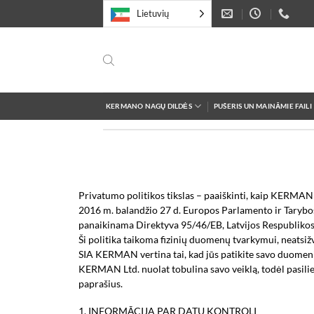
Pereiti
Lietuvių
prie
turinio
KERMANO NAGŲ DILDĖS
PUŠERIS UN MAINĀMIE FAILI
Privatumo politikos tikslas – paaiškinti, kaip KERMAN
2016 m. balandžio 27 d. Europos Parlamento ir Taryb
panaikinama Direktyva 95/46/EB, Latvijos Respubliko
Ši politika taikoma fizinių duomenų tvarkymui, neatsiž
SIA KERMAN vertina tai, kad jūs patikite savo duomenis 
KERMAN Ltd. nuolat tobulina savo veiklą, todėl pasilie
paprašius.
1. INFORMĀCIJA PAR DATU KONTROLI