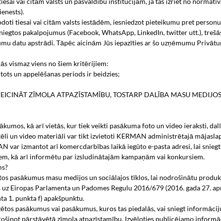
sai vai citām valsts un pašvaldību institūcijām, ja tas izriet no normatīv
enests).
nodoti tiesai vai citām valsts iestādēm, iesniedzot pieteikumu pret pers
iegtos pakalpojumus (Facebook, WhatsApp, LinkedIn, twitter utt.), trešās
u datu apstrādi. Tāpēc aicinām Jūs iepazīties ar šo uzņēmumu Privātu
ās vismaz viens no šiem kritērijiem:
rtots un appelēšanas periods ir beidzies;
I VEICINĀT ZĪMOLA ATPAZĪSTAMĪBU, TOSTARP DALĪBA MASU MEDIJO
os, kā arī vietās, kur tiek veikti pasākuma foto un video ieraksti, dalī
ēli un video materiāli var tikt izvietoti KERMAN administrētajā mājasla
AN var izmantot arī komercdarbības laikā iegūto e-pasta adresi, lai sni
iem, kā arī informētu par izsludinātajām kampaņām vai konkursiem.
ms?
pasākumus masu medijos un sociālajos tīklos, lai nodrošinātu produktu 
s uz Eiropas Parlamenta un Padomes Regulu 2016/679 (2016. gada 27. aprīl
ta 1. punkta f) apakšpunktu.
zētos pasākumus vai pasākumus, kuros tas piedalās, vai sniegt informāc
nodrošinot pārstāvētā zīmola atpazīstamību. Izvēloties publicējamo info