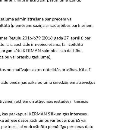
ksājuma administrēšana par precēm vai
ltātā (piemēram, saziņa ar sadarbības partneriem,
es Regulu 2016/679 (2016. gada 27. aprīlis) par
, t. i., apstrāde ir nepieciešama, lai izpildītu
i organizētu KERMAN saimniecisko darbību,
zību vai prasību gadījumā).
os normatīvajos aktos noteiktās prasības. Kā arī
rādu piedziņas pakalpojumu sniedzējiem atsevišķos
īvajiem aktiem un attiecīgās iestādes ir tiesīgas
onu, kas pārkāpusi KERMAN S likumīgās intereses.
kā adrese dažos gadījumos var būt ārpus ES vai
s partneri, lai nodrošinātu pienācīgu personas datu