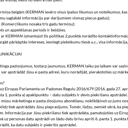
 termiņa beigām (KERMAN ievēro visus īpašos likumus un noteikumus, kas
u saglabāt informāciju par darījumiem vismaz piecus gadus);
es (Komerclikums nosaka trīs gadu termiņu);
ots un appelēšanas periods ir beidzies.
ies ar KERMAN izmantojot šīs politikas 2.punktā norādīto kontaktinformāc
t pārkāptās intereses, iesniegt pieteikumu tiesā u.c., visa informācija, k
UNIKĀCIJAI
etinga paziņojumus, tostarp jaunumus, KERMAN laiku pa laikam var sazi
 apstrādāt Jūsu e-pasta adresi, kuru norādījāt, pierakstoties uz mārk
ms?
z Eiropas Parlamenta un Padomes Regulu 2016/679 (2016. gada 27. aprīlis
ta 1. punkta a) apakšpunktu – datu subjekts ir devis piekrišanu apstrādei.
t mūsu mārketinga e-pasta ziņojumu abonēšanu, noklikšķinot uz jums nos
z tiek apstrādāts Jūsu pieprasījums. Tomēr, lūdzu, ņemiet vērā, ka pie
nām. Informācija par Jūsu piekrišanu tiek apstrādāta, pamatojoties uz E
ībā uz personas datu apstrādi un šādu datu brīvu apriti 6. panta 1. punkta
īt, ka datu subjekts ir piekritis apstrādei.