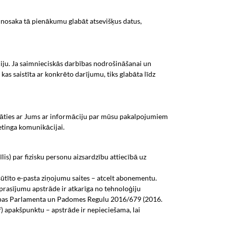
 nosaka tā pienākumu glabāt atsevišķus datus,
iju. Ja saimnieciskās darbības nodrošināšanai un
as saistīta ar konkrēto darījumu, tiks glabāta līdz
nāties ar Jums ar informāciju par mūsu pakalpojumiem
etinga komunikācijai.
) par fizisku personu aizsardzību attiecībā uz
ūtīto e-pasta ziņojumu saites – atcelt abonementu.
prasījumu apstrāde ir atkarīga no tehnoloģiju
iropas Parlamenta un Padomes Regulu 2016/679 (2016.
 f) apakšpunktu – apstrāde ir nepieciešama, lai