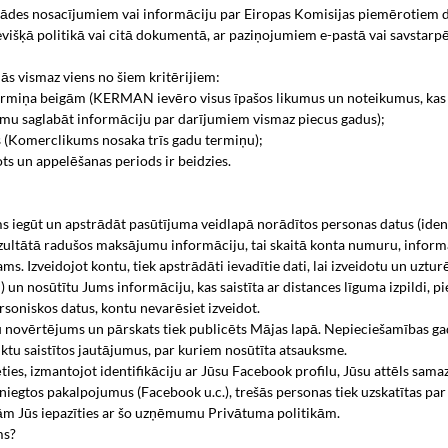
rādes nosacījumiem vai informāciju par Eiropas Komisijas piemērotiem dr
išķā politikā vai citā dokumentā, ar paziņojumiem e-pastā vai savstarpē
ās vismaz viens no šiem kritērijiem:
 termiņa beigām (KERMAN ievēro visus īpašos likumus un noteikumus, kas
u saglabāt informāciju par darījumiem vismaz piecus gadus);
es (Komerclikums nosaka trīs gadu termiņu);
ots un appelēšanas periods ir beidzies.
iegūt un apstrādāt pasūtījuma veidlapā norādītos personas datus (ident
ultātā radušos maksājumu informāciju, tai skaitā konta numuru, informāci
s. Izveidojot kontu, tiek apstrādāti ievadītie dati, lai izveidotu un uztur
m) un nosūtītu Jums informāciju, kas saistīta ar distances līguma izpildi, 
soniskos datus, kontu nevarēsiet izveidot.
 novērtējums un pārskats tiek publicēts Mājas lapā. Nepieciešamības g
uktu saistītos jautājumus, par kuriem nosūtīta atsauksme.
rēties, izmantojot identifikāciju ar Jūsu Facebook profilu, Jūsu attēls sam
niegtos pakalpojumus (Facebook u.c.), trešās personas tiek uzskatītas p
ām Jūs iepazīties ar šo uzņēmumu Privātuma politikām.
ms?