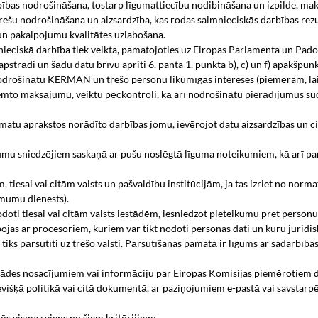
bas nodrošināšana, tostarp līgumattiecību nodibināšana un izpilde, ma
u nodrošināšana un aizsardzība, kas rodas saimnieciskās darbības rezu
un pakalpojumu kvalitātes uzlabošana.
ciskā darbība tiek veikta, pamatojoties uz Eiropas Parlamenta un Padom
strādi un šādu datu brīvu apriti 6. panta 1. punkta b), c) un f) apakšpunktu
drošinātu KERMAN un trešo personu likumīgās intereses (piemēram, la
mto maksājumu, veiktu pēckontroli, kā arī nodrošinātu pierādījumus sūd
u aprakstos norādīto darbības jomu, ievērojot datu aizsardzības un cit
mu sniedzējiem saskaņā ar pušu noslēgtā līguma noteikumiem, kā arī pa
tiesai vai citām valsts un pašvaldību institūcijām, ja tas izriet no normat
ēmumu dienests).
nodoti tiesai vai citām valsts iestādēm, iesniedzot pieteikumu pret pers
s ar procesoriem, kuriem var tikt nodoti personas dati un kuru juridis
iks pārsūtīti uz trešo valsti. Pārsūtīšanas pamatā ir līgums ar sadarbība
rādes nosacījumiem vai informāciju par Eiropas Komisijas piemērotiem dr
išķā politikā vai citā dokumentā, ar paziņojumiem e-pastā vai savstarpē
ās vismaz viens no šiem kritērijiem: