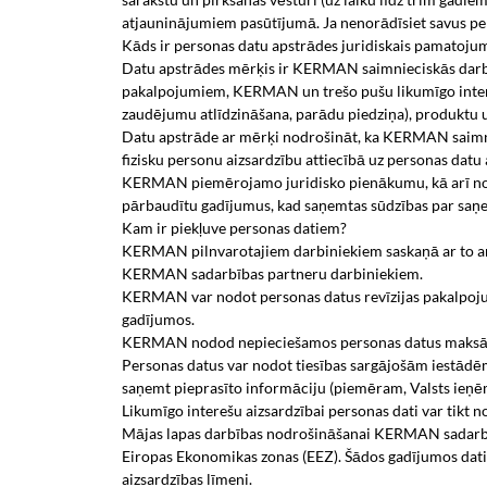
atjauninājumiem pasūtījumā. Ja nenorādīsiet savus per
Kāds ir personas datu apstrādes juridiskais pamatoju
Datu apstrādes mērķis ir KERMAN saimnieciskās darbī
pakalpojumiem, KERMAN un trešo pušu likumīgo intereš
zaudējumu atlīdzināšana, parādu piedziņa), produktu 
Datu apstrāde ar mērķi nodrošināt, ka KERMAN saimnie
fizisku personu aizsardzību attiecībā uz personas datu ap
KERMAN piemērojamo juridisko pienākumu, kā arī no
pārbaudītu gadījumus, kad saņemtas sūdzības par saņe
Kam ir piekļuve personas datiem?
KERMAN pilnvarotajiem darbiniekiem saskaņā ar to amat
KERMAN sadarbības partneru darbiniekiem.
KERMAN var nodot personas datus revīzijas pakalpoju
gadījumos.
KERMAN nodod nepieciešamos personas datus maksāju
Personas datus var nodot tiesības sargājošām iestādēm, 
saņemt pieprasīto informāciju (piemēram, Valsts ieņ
Likumīgo interešu aizsardzībai personas dati var tikt 
Mājas lapas darbības nodrošināšanai KERMAN sadarboja
Eiropas Ekonomikas zonas (EEZ). Šādos gadījumos dati t
aizsardzības līmeni.