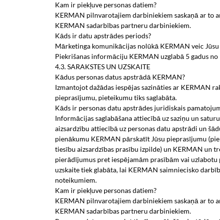
Kam ir piekļuve personas datiem?
KERMAN pilnvarotajiem darbiniekiem saskaņā ar to amat
KERMAN sadarbības partneru darbiniekiem.
Kāds ir datu apstrādes periods?
Mārketinga komunikācijas nolūkā KERMAN veic Jūsu datu
Piekrišanas informāciju KERMAN uzglabā 5 gadus no p
4.3. SARAKSTES UN UZSKAITE
Kādus personas datus apstrādā KERMAN?
Izmantojot dažādas iespējas sazināties ar KERMAN rakst
pieprasījumu, pieteikumu tiks saglabāta.
Kāds ir personas datu apstrādes juridiskais pamatoju
Informācijas saglabāšana attiecībā uz saziņu un saturu
aizsardzību attiecībā uz personas datu apstrādi un šādu 
pienākumu KERMAN pārskatīt Jūsu pieprasījumu (piemēr
tiesību aizsardzības prasību izpilde) un KERMAN un tre
pierādījumus pret iespējamām prasībām vai uzlabotu 
uzskaite tiek glabāta, lai KERMAN saimniecisko darbī
noteikumiem.
Kam ir piekļuve personas datiem?
KERMAN pilnvarotajiem darbiniekiem saskaņā ar to amat
KERMAN sadarbības partneru darbiniekiem.