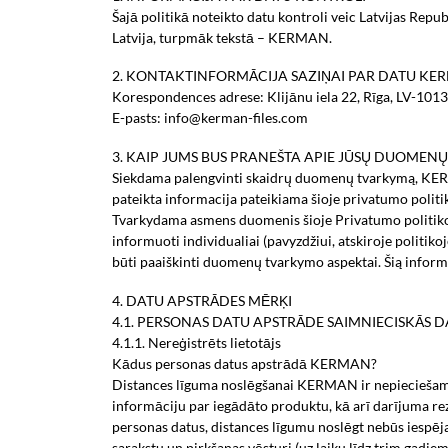
Šajā politikā noteikto datu kontroli veic Latvijas Re
Latvija, turpmāk tekstā – KERMAN.
2. KONTAKTINFORMĀCIJA SAZIŅAI PAR DATU KE
Korespondences adrese: Klijānu iela 22, Rīga, LV-1013,
E-pasts: info@kerman-files.com
3. KAIP JUMS BUS PRANEŠTA APIE JŪSŲ DUOME
Siekdama palengvinti skaidrų duomenų tvarkymą, KERM
pateikta informacija pateikiama šioje privatumo politi
Tvarkydama asmens duomenis šioje Privatumo politikoje
informuoti individualiai (pavyzdžiui, atskiroje politik
būti paaiškinti duomenų tvarkymo aspektai. Šią inform
4. DATU APSTRĀDES MĒRĶI
4.1. PERSONAS DATU APSTRĀDE SAIMNIECISKĀS D
4.1.1. Nereģistrēts lietotājs
Kādus personas datus apstrādā KERMAN?
Distances līguma noslēgšanai KERMAN ir nepieciešams 
informāciju par iegādāto produktu, kā arī darījuma rez
personas datus, distances līgumu noslēgt nebūs iespējam
sarakstu un pirkšanas vēsturi (uz laiku līdz trim gadie