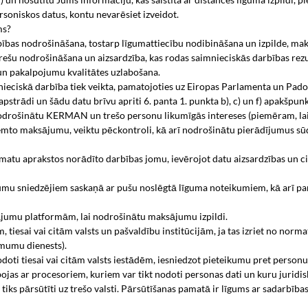
soniskos datus, kontu nevarēsiet izveidot.
ms?
bas nodrošināšana, tostarp līgumattiecību nodibināšana un izpilde, ma
u nodrošināšana un aizsardzība, kas rodas saimnieciskās darbības rezu
un pakalpojumu kvalitātes uzlabošana.
ciskā darbība tiek veikta, pamatojoties uz Eiropas Parlamenta un Padom
strādi un šādu datu brīvu apriti 6. panta 1. punkta b), c) un f) apakšpunktu
drošinātu KERMAN un trešo personu likumīgās intereses (piemēram, la
mto maksājumu, veiktu pēckontroli, kā arī nodrošinātu pierādījumus sūd
u aprakstos norādīto darbības jomu, ievērojot datu aizsardzības un cit
mu sniedzējiem saskaņā ar pušu noslēgtā līguma noteikumiem, kā arī pa
mu platformām, lai nodrošinātu maksājumu izpildi.
tiesai vai citām valsts un pašvaldību institūcijām, ja tas izriet no normat
ēmumu dienests).
nodoti tiesai vai citām valsts iestādēm, iesniedzot pieteikumu pret pers
s ar procesoriem, kuriem var tikt nodoti personas dati un kuru juridis
iks pārsūtīti uz trešo valsti. Pārsūtīšanas pamatā ir līgums ar sadarbība