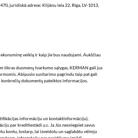
0, juridiskā adrese: Klijānu iela 22, Rīga, LV-1013,
konominę veiklą ir kaip jie bus naudojami. Aukščiau
 tam tikras duomenų tvarkymo sąlygas, KERMAN gali jus
tformomis. Abipusio susitarimo pagrindu taip pat gali
tis konkrečių dokumentų pateiktos informacijos.
ifikācijas informāciju un kontaktinformāciju),
ju par kredītiestādi u.c. Ja Jūs nesniegsiet savus
ētu kontu, tostarp, lai izveidotu un saglabātu vēlmju
piemēram, informāciju par pasūtījuma izpildi,