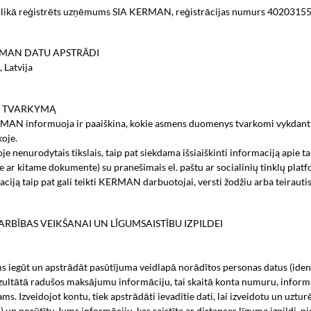
publikā reģistrēts uzņēmums SIA KERMAN, reģistrācijas numurs 4020315547
RMAN DATU APSTRĀDI
 Latvija
NŲ TVARKYMĄ
AN informuoja ir paaiškina, kokie asmens duomenys tvarkomi vykdant e
koje.
 nenurodytais tikslais, taip pat siekdama išsiaiškinti informaciją apie
oje ar kitame dokumente) su pranešimais el. paštu ar socialinių tinklų pla
aciją taip pat gali teikti KERMAN darbuotojai, versti žodžiu arba teirau
ARBĪBAS VEIKŠANAI UN LĪGUMSAISTĪBU IZPILDEI
iegūt un apstrādāt pasūtījuma veidlapā norādītos personas datus (ident
ultātā radušos maksājumu informāciju, tai skaitā konta numuru, informāci
s. Izveidojot kontu, tiek apstrādāti ievadītie dati, lai izveidotu un uztur
m) un nosūtītu Jums informāciju, kas saistīta ar distances līguma izpildi, 