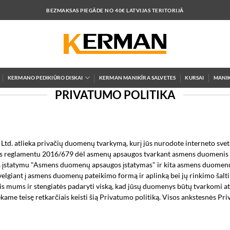
BEZMAKSAS PIEGĀDE NO 40€ LATVIJAS TERITORIJĀ
KERMANO PEDIKIŪRO DISKAI
KERMAN MANIKĪRA SALVETES
KURSAI
MANIK
PRIVATUMO POLITIKA
 Ltd. atlieka privačių duomenų tvarkymą, kurį jūs nurodote interneto sv
os reglamentu 2016/679 dėl asmenų apsaugos tvarkant asmens duomenis ir
s įstatymu "Asmens duomenų apsaugos įstatymas" ir kita asmens duomenų
velgiant į asmens duomenų pateikimo formą ir aplinką bei jų rinkimo šalti
mums ir stengiatės padaryti viską, kad jūsų duomenys būtų tvarkomi atsarg
kame teisę retkarčiais keisti šią Privatumo politiką. Visos ankstesnės Pr