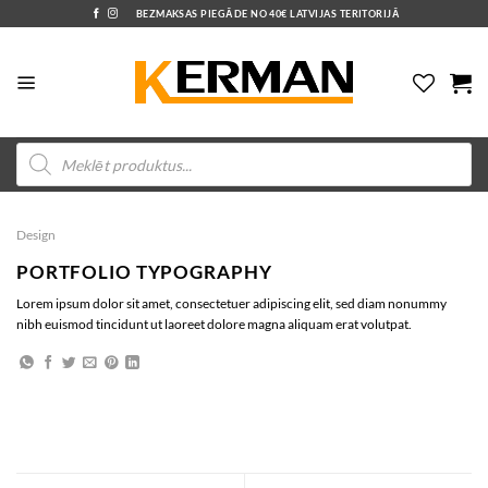
Skip
BEZMAKSAS PIEGĀDE NO 40€ LATVIJAS TERITORIJĀ
to
content
Products
search
Design
PORTFOLIO TYPOGRAPHY
Lorem ipsum dolor sit amet, consectetuer adipiscing elit, sed diam nonummy
nibh euismod tincidunt ut laoreet dolore magna aliquam erat volutpat.