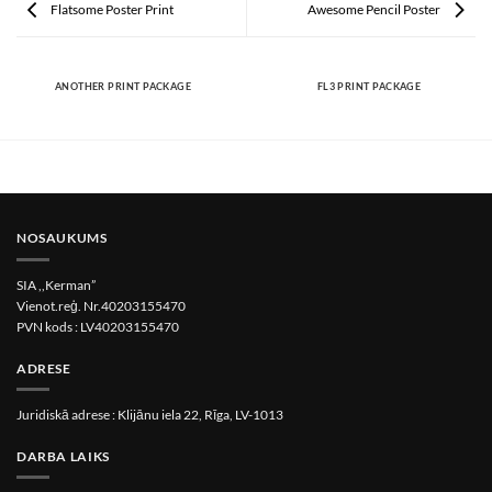
Flatsome Poster Print
Awesome Pencil Poster
ANOTHER PRINT PACKAGE
FL3 PRINT PACKAGE
NOSAUKUMS
SIA ,,Kerman”
Vienot.reģ. Nr.40203155470
PVN kods : LV40203155470
ADRESE
Juridiskā adrese : Klijānu iela 22, Rīga, LV-1013
DARBA LAIKS