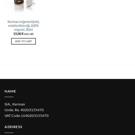
Kerman reģenerējošā,
molekulārā eļļa,100%
organic,30ml
15,00
€
With VAT
ADD TO CART
NAME
SIA,, Kerman
Unite. Re. 40203155470
VAT Code: LV40203155470
ADDRESS