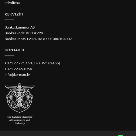
brīvdiena
REKVIZĪTI
Banka :Luminor AS
Bankas kods: RIKOLV2X
Bankas konts: LV12RIKO0001080104007
KONTAKTI
+371 27 771 158 (Tikai WhatsApp)
+371 22 460 064
info@kerman.lv