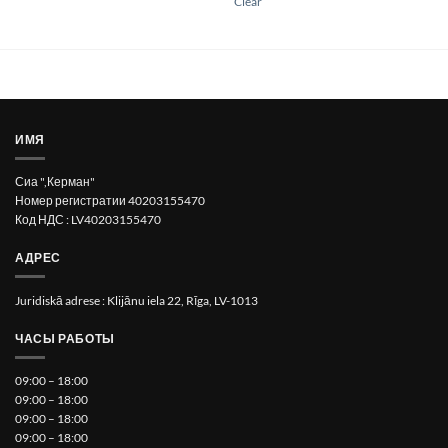
Clear
may
be
chosen
on
the
product
page
ИМЯ
Сиа ",Керман"
Номер регистратии 40203155470
Код НДС : LV40203155470
АДРЕС
Juridiskā adrese : Klijānu iela 22, Rīga, LV-1013
ЧАСЫ РАБОТЫ
09:00 – 18:00
09:00 – 18:00
09:00 – 18:00
09:00 – 18:00