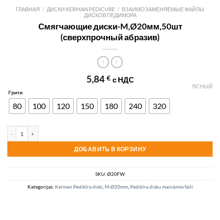
ГЛАВНАЯ
/
ДИСКИ KERMAN PEDICURE
/
ВЗАИМОЗАМЕНЯЕМЫЕ ФАЙЛЫ
ДИСКОВ ПЕДИКЮРА
Смягчающие диски-M,Ø20мм,50шт
(сверхпрочный абразив)
5,84
€
с НДС
ЯСНЫЙ
Грити
80
100
120
150
180
240
320
Смягчающие диски-M, Ø20 мм, 50gb (чрезвычайно прочный абразив) количеств
ДОБАВИТЬ В КОРЗИНУ
SKU:
Ø20FW
Kategorijas:
Kerman Pedikīra diski
,
M-Ø20mm
,
Pedikīra disku maināmie faili