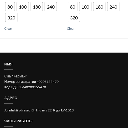
product
product
80
100
180
240
80
100
180
240
has
has
multiple
multiple
variants.
variants.
320
320
The
The
options
options
Clear
Clear
may
may
be
be
chosen
chosen
on
on
the
the
product
product
page
page
ИМЯ
Сиа ",Керман"
Номер регистратии 40203155470
Код НДС : LV40203155470
АДРЕС
Juridiskā adrese : Klijānu iela 22, Rīga, LV-1013
ЧАСЫ РАБОТЫ