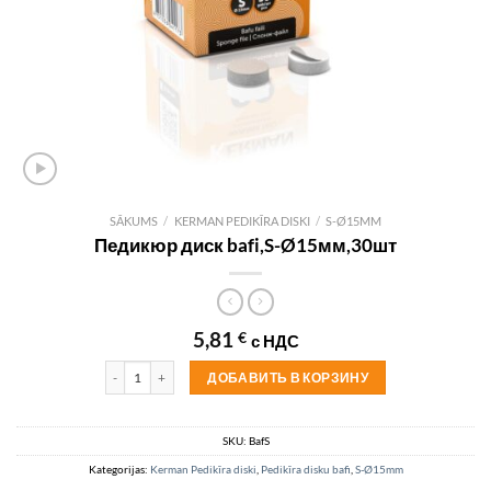
SĀKUMS
/
KERMAN PEDIKĪRA DISKI
/
S-Ø15MM
Педикюр диск bafi,S-Ø15мм,30шт
5,81
€
с НДС
Pedikīra disku bafi ,S-Ø15mm,30gb daudzums
ДОБАВИТЬ В КОРЗИНУ
SKU:
BafS
Kategorijas:
Kerman Pedikīra diski
,
Pedikīra disku bafi
,
S-Ø15mm